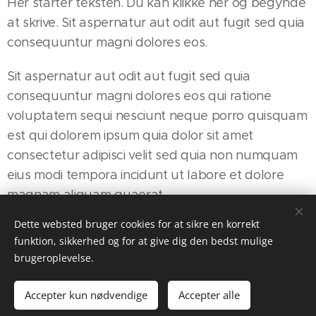
Her starter teksten. Du kan klikke her og begynde
at skrive. Sit aspernatur aut odit aut fugit sed quia
consequuntur magni dolores eos.
Sit aspernatur aut odit aut fugit sed quia
consequuntur magni dolores eos qui ratione
voluptatem sequi nesciunt neque porro quisquam
est qui dolorem ipsum quia dolor sit amet
consectetur adipisci velit sed quia non numquam
eius modi tempora incidunt ut labore et dolore
magnam aliquam quaerat.
Dette websted bruger cookies for at sikre en korrekt
funktion, sikkerhed og for at give dig den bedst mulige
brugeroplevelse.
Bouquet, Kongens Nytorv 34, 1050 København K,
Danmark, +45 77664455
Accepter kun nødvendige
Accepter alle
Cookies